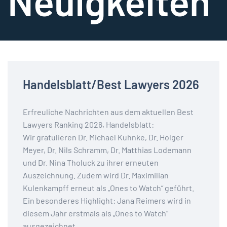
Neuigkeiten
Handelsblatt/Best Lawyers 2026
Erfreuliche Nachrichten aus dem aktuellen Best
Lawyers Ranking 2026, Handelsblatt:
Wir gratulieren Dr. Michael Kuhnke, Dr. Holger
Meyer, Dr. Nils Schramm, Dr. Matthias Lodemann
und Dr. Nina Tholuck zu ihrer erneuten
Auszeichnung. Zudem wird Dr. Maximilian
Kulenkampff erneut als „Ones to Watch“ geführt.
Ein besonderes Highlight: Jana Reimers wird in
diesem Jahr erstmals als „Ones to Watch“
ausgezeichnet.