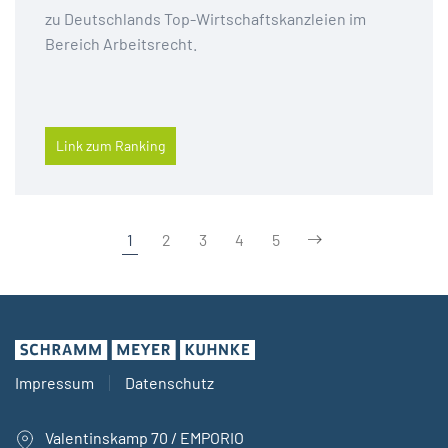
zu Deutschlands Top-Wirtschaftskanzleien im
Bereich Arbeitsrecht.
Link zum Ranking
1
2
3
4
5
Impressum
Datenschutz
Valentinskamp 70 / EMPORIO